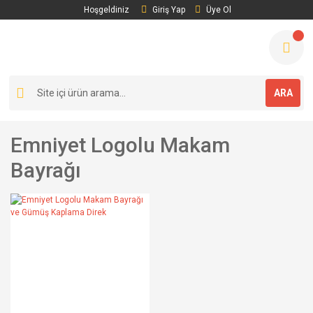
Hoşgeldiniz
Giriş Yap
Üye Ol
ARA
Emniyet Logolu Makam
Bayrağı