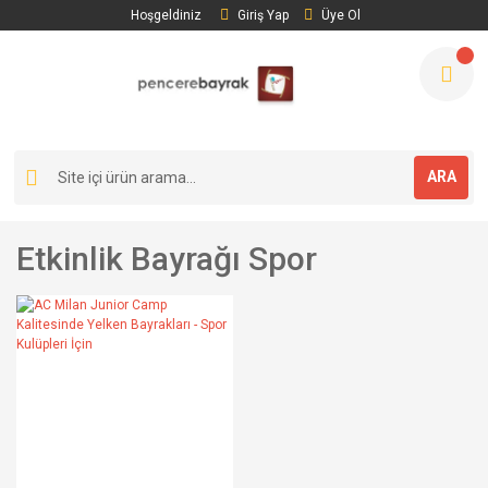
Hoşgeldiniz
Giriş Yap
Üye Ol
ARA
Etkinlik Bayrağı Spor