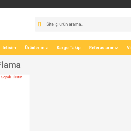
iletisim
Ürünlerimiz
Kargo Takip
Referaslarımız
V
 Flama