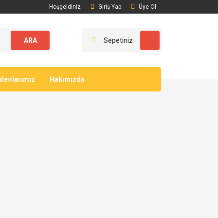
Hoşgeldiniz
Giriş Yap
Üye Ol
ARA
Sepetiniz
ideolarımız
Hakımızda