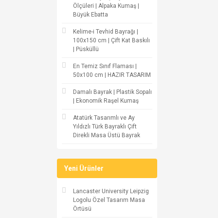
Ölçüleri | Alpaka Kumaş |
Büyük Ebatta
Kelime-i Tevhid Bayrağı |
100x150 cm | Çift Kat Baskılı
| Püsküllü
En Temiz Sınıf Flaması |
50x100 cm | HAZIR TASARIM
Damalı Bayrak | Plastik Sopalı
| Ekonomik Raşel Kumaş
Atatürk Tasarımlı ve Ay
Yıldızlı Türk Bayraklı Çift
Direkli Masa Üstü Bayrak
Yeni Ürünler
Lancaster University Leipzig
Logolu Özel Tasarım Masa
Örtüsü