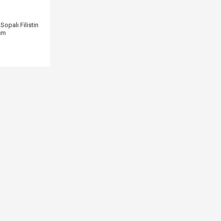
Sopalı Filistin
 cm
L