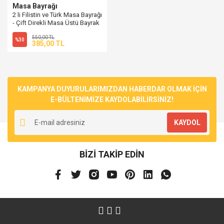
Masa Bayrağı
2 li Filistin ve Türk Masa Bayrağı
- Çift Direkli Masa Üstü Bayrak
550,00 TL
%30
385,00 TL
KAMPANYA DUYURULARIMIZDAN HABERDAR OLMAK İÇİN
E-BÜLTENİMİZE KAYDOLABİLİRSİNİZ!
KAYDOL
BİZİ TAKİP EDİN