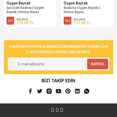
Üçgen Bayrak
Üçgen Bayrak
İpe Dizili Baskısız Üçgen
Baskısız Üçgen Bayrak |
Bayrak | Kırmızı Beyaz
Kırmızı Beyaz
825,00 TL
825,00 TL
%13
%13
715,00 TL
715,00 TL
KAMPANYA DUYURULARIMIZDAN HABERDAR OLMAK İÇİN
E-BÜLTENİMİZE KAYDOLABİLİRSİNİZ!
KAYDOL
BİZİ TAKİP EDİN