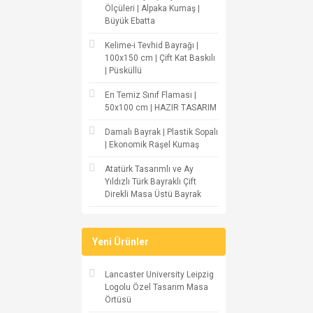
Ölçüleri | Alpaka Kumaş |
Büyük Ebatta
Kelime-i Tevhid Bayrağı |
100x150 cm | Çift Kat Baskılı
| Püsküllü
En Temiz Sınıf Flaması |
50x100 cm | HAZIR TASARIM
Damalı Bayrak | Plastik Sopalı
| Ekonomik Raşel Kumaş
Atatürk Tasarımlı ve Ay
Yıldızlı Türk Bayraklı Çift
Direkli Masa Üstü Bayrak
Yeni Ürünler
Lancaster University Leipzig
Logolu Özel Tasarım Masa
Örtüsü