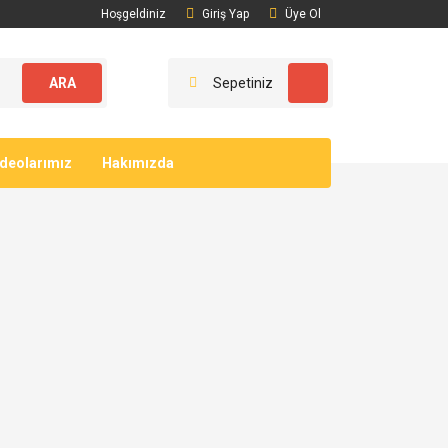
Hoşgeldiniz
Giriş Yap
Üye Ol
ARA
Sepetiniz
ideolarımız
Hakımızda