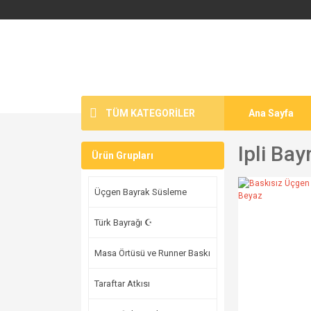
TÜM KATEGORİLER
Ana Sayfa
Ipli Bay
Ürün Grupları
Üçgen Bayrak Süsleme
Türk Bayrağı ☪
Masa Örtüsü ve Runner Baskı
Taraftar Atkısı