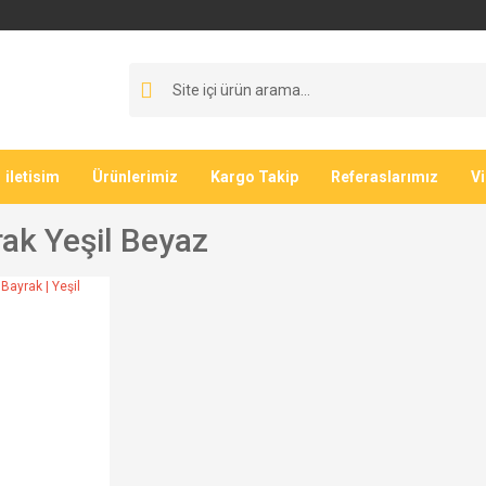
iletisim
Ürünlerimiz
Kargo Takip
Referaslarımız
V
rak Yeşil Beyaz