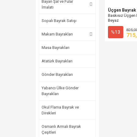
Bayan Şal ve Fular
İmalatı
Üçgen Bayrak
Baskısız Üçgen B
Beyaz
Sopalı Bayrak Satışı
825,0
%13
Makam Bayrakları
715
Masa Bayrakları
Atatürk Bayrakları
Gönder Bayrakları
Yabancı Ülke Gönder
Bayrakları
Okul Flama Bayrak ve
Direkleri
Osmanlı Armalı Bayrak
Çeşitleri