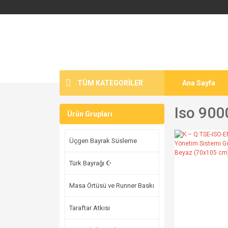
TÜM KATEGORİLER
Ana Sayfa
Iso 900
Ürün Grupları
Üçgen Bayrak Süsleme
Türk Bayrağı ☪
Masa Örtüsü ve Runner Baskı
Taraftar Atkısı