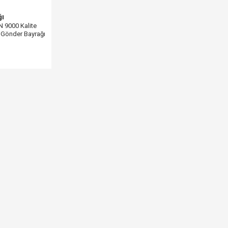
ğı
N 9000 Kalite
 Gönder Bayrağı
 cm)