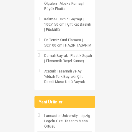
Ölçüleri | Alpaka Kumaş |
Büyük Ebatta
Kelime-i Tevhid Bayrağı |
100x150 cm | Çift Kat Baskılı
| Püsküllü
En Temiz Sınıf Flaması |
50x100 cm | HAZIR TASARIM
Damalı Bayrak | Plastik Sopalı
| Ekonomik Raşel Kumaş
Atatürk Tasarımlı ve Ay
Yıldızlı Türk Bayraklı Çift
Direkli Masa Üstü Bayrak
Yeni Ürünler
Lancaster University Leipzig
Logolu Özel Tasarım Masa
Örtüsü