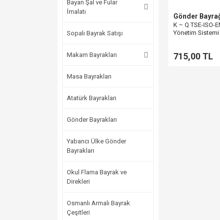
Bayan Şal ve Fular
İmalatı
Gönder Bayra
K – Q TSE-ISO-E
Yönetim Sistemi
Sopalı Bayrak Satışı
- Beyaz (70x105
Makam Bayrakları
715,00 TL
Masa Bayrakları
Atatürk Bayrakları
Gönder Bayrakları
Yabancı Ülke Gönder
Bayrakları
Okul Flama Bayrak ve
Direkleri
Osmanlı Armalı Bayrak
Çeşitleri