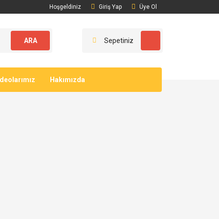
Hoşgeldiniz
Giriş Yap
Üye Ol
ARA
Sepetiniz
ideolarımız
Hakımızda