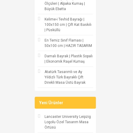
Ölçüleri | Alpaka Kumaş |
Büyük Ebatta
Kelime-i Tevhid Bayrağı |
100x150 cm | Çift Kat Baskılı
| Püsküllü
En Temiz Sınıf Flaması |
50x100 cm | HAZIR TASARIM
Damalı Bayrak | Plastik Sopalı
| Ekonomik Raşel Kumaş
Atatürk Tasarımlı ve Ay
Yıldızlı Türk Bayraklı Çift
Direkli Masa Üstü Bayrak
Yeni Ürünler
Lancaster University Leipzig
Logolu Özel Tasarım Masa
Örtüsü