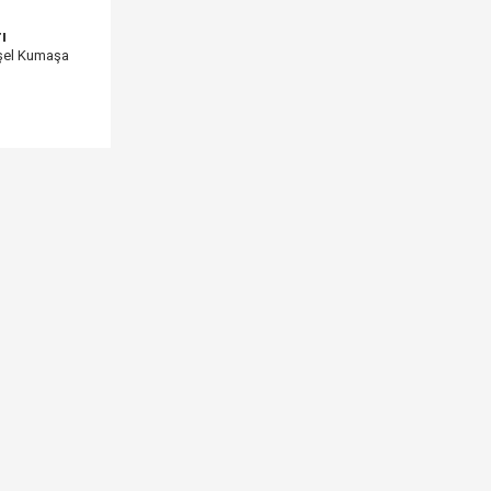
ı
aşel Kumaşa