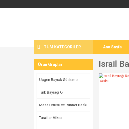
TÜM KATEGORİLER
Ana Sayfa
Israil B
Ürün Grupları
Üçgen Bayrak Süsleme
Türk Bayrağı ☪
Masa Örtüsü ve Runner Baskı
Taraftar Atkısı