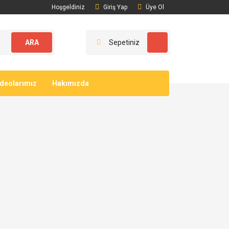
Hoşgeldiniz
Giriş Yap
Üye Ol
ARA
Sepetiniz
ideolarımız
Hakımızda