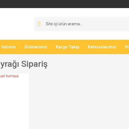
iletisim
Ürünlerimiz
Kargo Takip
Referaslarımız
V
ayrağı Sipariş