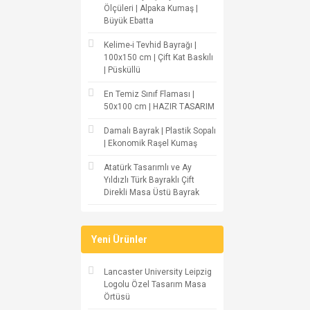
Ölçüleri | Alpaka Kumaş |
Büyük Ebatta
Kelime-i Tevhid Bayrağı |
100x150 cm | Çift Kat Baskılı
| Püsküllü
En Temiz Sınıf Flaması |
50x100 cm | HAZIR TASARIM
Damalı Bayrak | Plastik Sopalı
| Ekonomik Raşel Kumaş
Atatürk Tasarımlı ve Ay
Yıldızlı Türk Bayraklı Çift
Direkli Masa Üstü Bayrak
Yeni Ürünler
Lancaster University Leipzig
Logolu Özel Tasarım Masa
Örtüsü