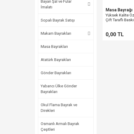
Bayan Şal ve Fular
İmalatı
Masa Bayrağı
Yüksek Kalite Ö
Çift Taraflı Bask
Sopalı Bayrak Satışı
(15x22,5 cm)
Makam Bayrakları
0,00 TL
Masa Bayrakları
Atatürk Bayrakları
Gönder Bayrakları
Yabancı Ülke Gönder
Bayrakları
Okul Flama Bayrak ve
Direkleri
Osmanlı Armalı Bayrak
Çeşitleri