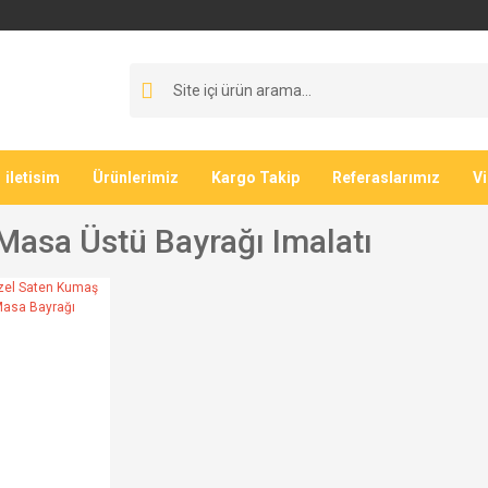
iletisim
Ürünlerimiz
Kargo Takip
Referaslarımız
V
i Masa Üstü Bayrağı Imalatı