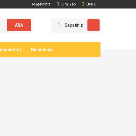
Hoşgeldiniz
Giriş Yap
Üye Ol
ARA
Sepetiniz
ideolarımız
Hakımızda