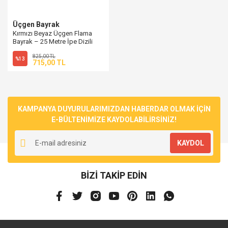
Üçgen Bayrak
Kırmızı Beyaz Üçgen Flama
Bayrak – 25 Metre İpe Dizili
Vinil Süsleme
825,00 TL
%13
715,00 TL
KAMPANYA DUYURULARIMIZDAN HABERDAR OLMAK İÇİN
E-BÜLTENİMİZE KAYDOLABİLİRSİNİZ!
KAYDOL
BİZİ TAKİP EDİN