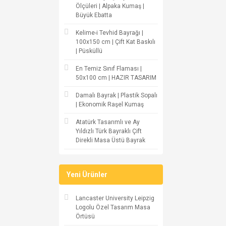
Ölçüleri | Alpaka Kumaş |
Büyük Ebatta
Kelime-i Tevhid Bayrağı |
100x150 cm | Çift Kat Baskılı
| Püsküllü
En Temiz Sınıf Flaması |
50x100 cm | HAZIR TASARIM
Damalı Bayrak | Plastik Sopalı
| Ekonomik Raşel Kumaş
Atatürk Tasarımlı ve Ay
Yıldızlı Türk Bayraklı Çift
Direkli Masa Üstü Bayrak
Yeni Ürünler
Lancaster University Leipzig
Logolu Özel Tasarım Masa
Örtüsü