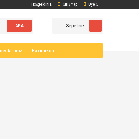
Hoşgeldiniz
Giriş Yap
Üye Ol
ARA
Sepetiniz
ideolarımız
Hakımızda