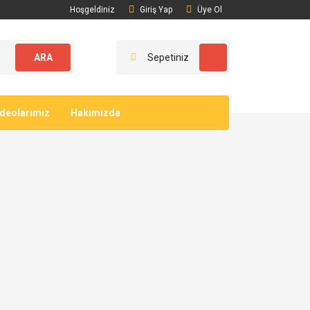
Hoşgeldiniz
Giriş Yap
Üye Ol
ARA
Sepetiniz
ideolarımız
Hakımızda