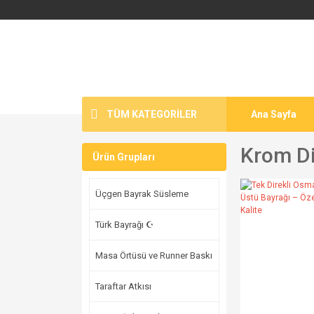
TÜM KATEGORİLER
Ana Sayfa
Krom Di
Ürün Grupları
Üçgen Bayrak Süsleme
Türk Bayrağı ☪
Masa Örtüsü ve Runner Baskı
Taraftar Atkısı