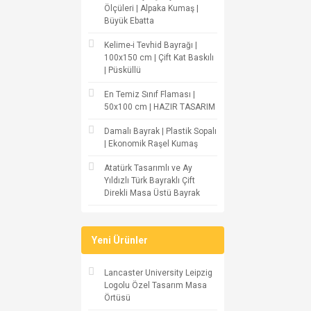
Ölçüleri | Alpaka Kumaş |
Büyük Ebatta
Kelime-i Tevhid Bayrağı |
100x150 cm | Çift Kat Baskılı
| Püsküllü
En Temiz Sınıf Flaması |
50x100 cm | HAZIR TASARIM
Damalı Bayrak | Plastik Sopalı
| Ekonomik Raşel Kumaş
Atatürk Tasarımlı ve Ay
Yıldızlı Türk Bayraklı Çift
Direkli Masa Üstü Bayrak
Yeni Ürünler
Lancaster University Leipzig
Logolu Özel Tasarım Masa
Örtüsü