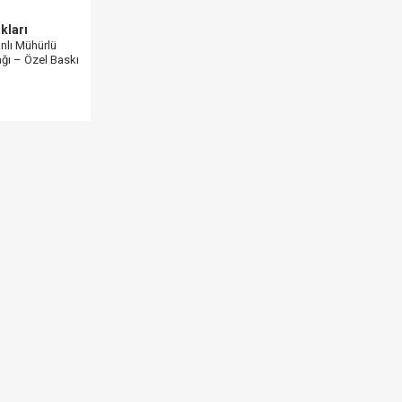
kları
nlı Mühürlü
ğı – Özel Baskı