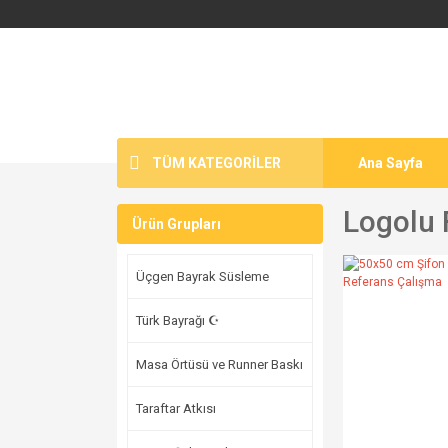
TÜM KATEGORİLER
Ana Sayfa
Logolu 
Ürün Grupları
Üçgen Bayrak Süsleme
Türk Bayrağı ☪
Masa Örtüsü ve Runner Baskı
Taraftar Atkısı