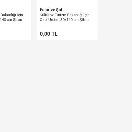
Fular ve Şal
 Bakanlığı İçin
Kültür ve Turizm Bakanlığı İçin
x140 cm Şifon
Özel Üretim 30x140 cm Şifon
al Referans
Fular – Referans Çalışma
0,00 TL