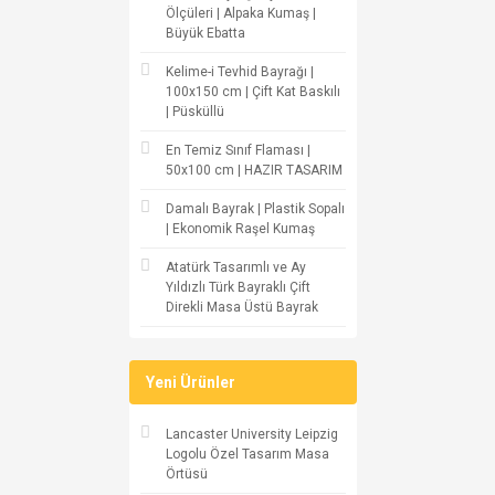
Ölçüleri | Alpaka Kumaş |
Büyük Ebatta
Kelime-i Tevhid Bayrağı |
100x150 cm | Çift Kat Baskılı
| Püsküllü
En Temiz Sınıf Flaması |
50x100 cm | HAZIR TASARIM
Damalı Bayrak | Plastik Sopalı
| Ekonomik Raşel Kumaş
Atatürk Tasarımlı ve Ay
Yıldızlı Türk Bayraklı Çift
Direkli Masa Üstü Bayrak
Yeni Ürünler
Lancaster University Leipzig
Logolu Özel Tasarım Masa
Örtüsü