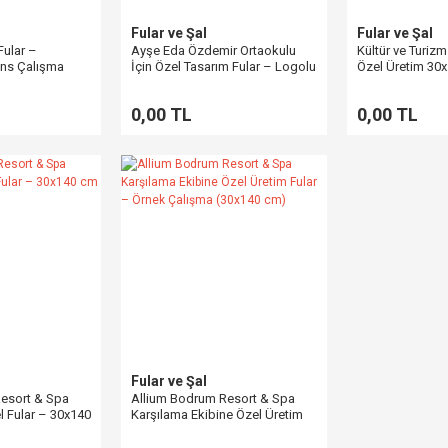
Fular ve Şal
Fular ve Şal
Fular –
Ayşe Eda Özdemir Ortaokulu
Kültür ve Turizm
ans Çalışma
İçin Özel Tasarım Fular – Logolu
Özel Üretim 30
Dijital Baskılı Kurumsal Okul
Fular – Kurums
Fuları
Çalışma
0,00 TL
0,00 TL
Fular ve Şal
esort & Spa
Allium Bodrum Resort & Spa
l Fular – 30x140
Karşılama Ekibine Özel Üretim
etim
Fular – Örnek Çalışma (30x140
cm)