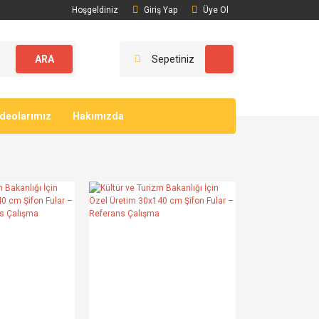
Hoşgeldiniz
Giriş Yap
Üye Ol
ARA
Sepetiniz
ideolarımız
Hakımızda