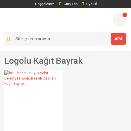
Hoşgeldiniz
Giriş Yap
Üye Ol
ARA
Logolu Kağıt Bayrak