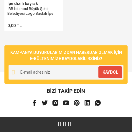
İpe dizili bayrak
İBB İstanbul Büyük Şehir
Belediyesi Logo Baskılı İpe
Dizili Kağıt Bayrak
0,00 TL
KAMPANYA DUYURULARIMIZDAN HABERDAR OLMAK İÇİN
E-BÜLTENİMİZE KAYDOLABİLİRSİNİZ!
KAYDOL
BİZİ TAKİP EDİN