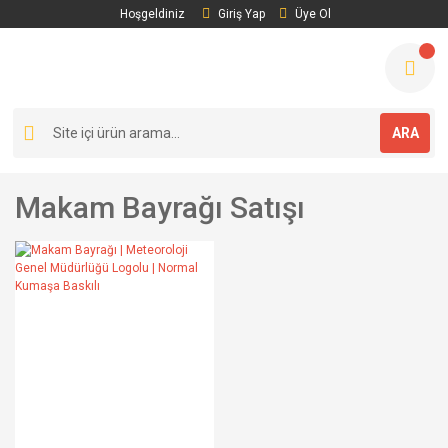
Hoşgeldiniz
Giriş Yap
Üye Ol
ARA
Makam Bayrağı Satışı