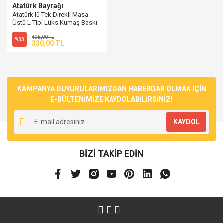
Atatürk Bayrağı
Atatürk'lü Tek Direkli Masa
Üstü L Tipi Lüks Kumaş Baskı
Bayrağı - 15x22,5 cm
495,00 TL
%33
330,00 TL
KAMPANYA DUYURULARIMIZDAN HABERDAR OLMAK İÇİN
E-BÜLTENİMİZE KAYDOLABİLİRSİNİZ!
KAYDOL
BİZİ TAKİP EDİN