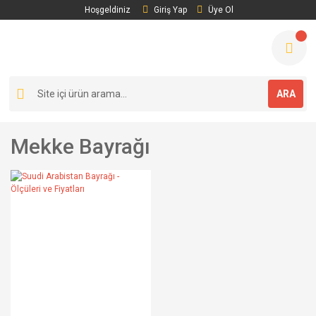
Hoşgeldiniz
Giriş Yap
Üye Ol
ARA
Mekke Bayrağı