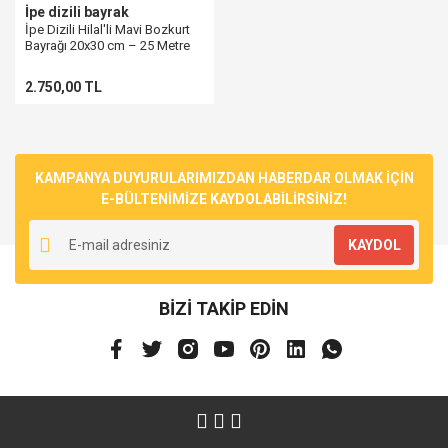
İpe dizili bayrak
İpe Dizili Hilal'li Mavi Bozkurt
Bayrağı 20x30 cm – 25 Metre
2.750,00 TL
KAMPANYA DUYURULARIMIZDAN HABERDAR OLMAK İÇİN
E-BÜLTENİMİZE KAYDOLABİLİRSİNİZ!
KAYDOL
BİZİ TAKİP EDİN