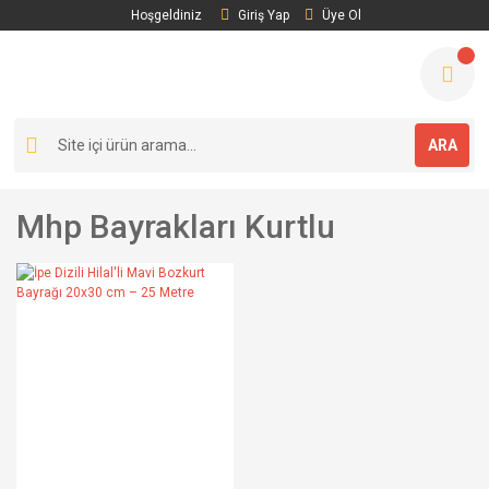
Hoşgeldiniz
Giriş Yap
Üye Ol
ARA
Mhp Bayrakları Kurtlu