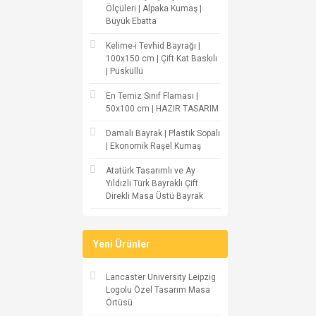
Ölçüleri | Alpaka Kumaş |
Büyük Ebatta
Kelime-i Tevhid Bayrağı |
100x150 cm | Çift Kat Baskılı
| Püsküllü
En Temiz Sınıf Flaması |
50x100 cm | HAZIR TASARIM
Damalı Bayrak | Plastik Sopalı
| Ekonomik Raşel Kumaş
Atatürk Tasarımlı ve Ay
Yıldızlı Türk Bayraklı Çift
Direkli Masa Üstü Bayrak
Yeni Ürünler
Lancaster University Leipzig
Logolu Özel Tasarım Masa
Örtüsü