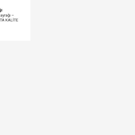
ğı
ayrağı –
RTA KALİTE
L