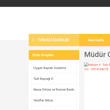
TÜM KATEGORİLER
Ana Sayfa
Müdür O
Ürün Grupları
Üçgen Bayrak Süsleme
Türk Bayrağı ☪
Masa Örtüsü ve Runner Baskı
Taraftar Atkısı