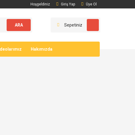
Hoşgeldiniz
Giriş Yap
Üye Ol
ARA
Sepetiniz
ideolarımız
Hakımızda