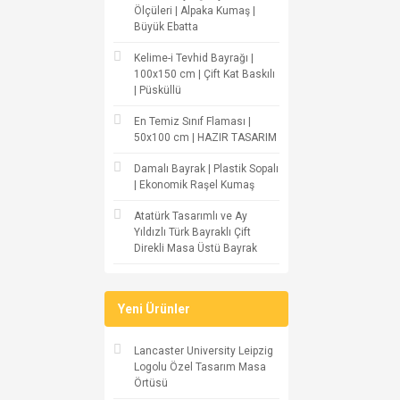
Ölçüleri | Alpaka Kumaş |
Büyük Ebatta
Kelime-i Tevhid Bayrağı |
100x150 cm | Çift Kat Baskılı
| Püsküllü
En Temiz Sınıf Flaması |
50x100 cm | HAZIR TASARIM
Damalı Bayrak | Plastik Sopalı
| Ekonomik Raşel Kumaş
Atatürk Tasarımlı ve Ay
Yıldızlı Türk Bayraklı Çift
Direkli Masa Üstü Bayrak
Yeni Ürünler
Lancaster University Leipzig
Logolu Özel Tasarım Masa
Örtüsü