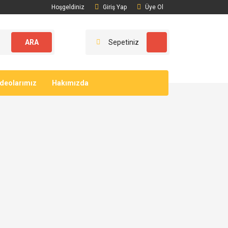
Hoşgeldiniz
Giriş Yap
Üye Ol
ARA
Sepetiniz
ideolarımız
Hakımızda