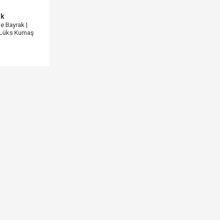
ak
me Bayrak |
| Lüks Kumaş