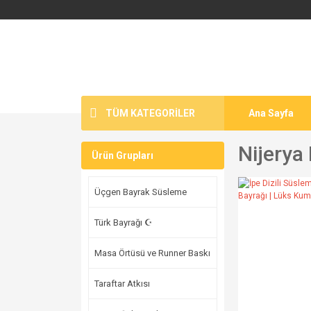
TÜM KATEGORİLER
Ana Sayfa
Nijerya
Ürün Grupları
Üçgen Bayrak Süsleme
Türk Bayrağı ☪
Masa Örtüsü ve Runner Baskı
Taraftar Atkısı