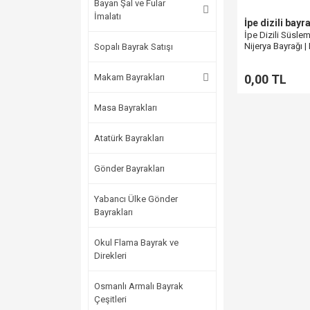
Bayan Şal ve Fular
İmalatı
İpe dizili bayr
İpe Dizili Süsle
Nijerya Bayrağı 
Sopalı Bayrak Satışı
Makam Bayrakları
0,00 TL
Masa Bayrakları
Atatürk Bayrakları
Gönder Bayrakları
Yabancı Ülke Gönder
Bayrakları
Okul Flama Bayrak ve
Direkleri
Osmanlı Armalı Bayrak
Çeşitleri