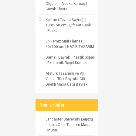
Ölçüleri | Alpaka Kumaş |
Büyük Ebatta
Kelime-i Tevhid Bayrağı |
100x150 cm | Çift Kat Baskılı
| Püsküllü
En Temiz Sınıf Flaması |
50x100 cm | HAZIR TASARIM
Damalı Bayrak | Plastik Sopalı
| Ekonomik Raşel Kumaş
Atatürk Tasarımlı ve Ay
Yıldızlı Türk Bayraklı Çift
Direkli Masa Üstü Bayrak
Yeni Ürünler
Lancaster University Leipzig
Logolu Özel Tasarım Masa
Örtüsü