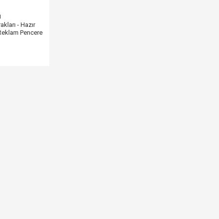
ı
kları - Hazır
 Reklam Pencere