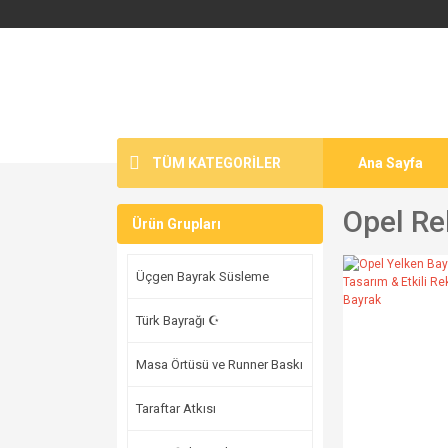
TÜM KATEGORİLER
Ana Sayfa
Opel Re
Ürün Grupları
Üçgen Bayrak Süsleme
Türk Bayrağı ☪
Masa Örtüsü ve Runner Baskı
Taraftar Atkısı