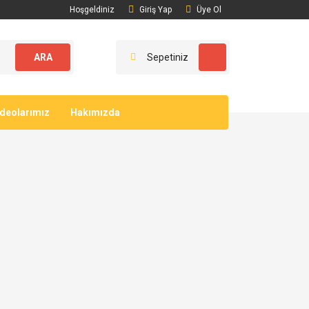
Hoşgeldiniz
Giriş Yap
Üye Ol
ARA
Sepetiniz
ideolarımız
Hakımızda