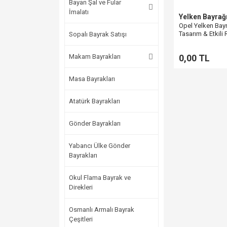
Bayan Şal ve Fular
İmalatı
Yelken Bayrağ
Opel Yelken Bayra
Tasarım & Etkili
Sopalı Bayrak Satışı
Bayrak
Makam Bayrakları
0,00 TL
Masa Bayrakları
Atatürk Bayrakları
Gönder Bayrakları
Yabancı Ülke Gönder
Bayrakları
Okul Flama Bayrak ve
Direkleri
Osmanlı Armalı Bayrak
Çeşitleri