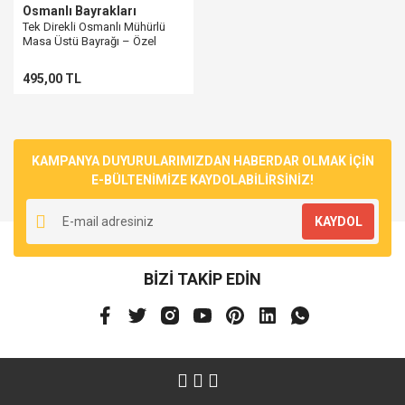
Osmanlı Bayrakları
Tek Direkli Osmanlı Mühürlü
Masa Üstü Bayrağı – Özel
Baskı & Lüks Kalite
495,00 TL
KAMPANYA DUYURULARIMIZDAN HABERDAR OLMAK İÇİN
E-BÜLTENİMİZE KAYDOLABİLİRSİNİZ!
KAYDOL
BİZİ TAKİP EDİN