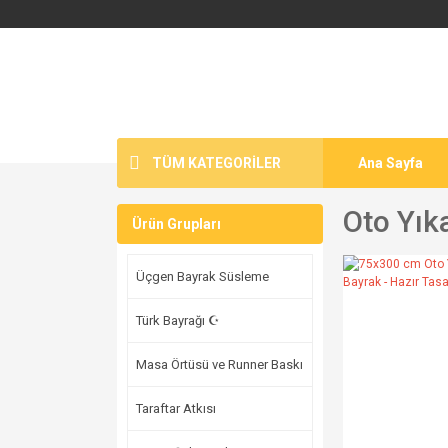
TÜM KATEGORİLER
Ana Sayfa
Oto Yık
Ürün Grupları
Üçgen Bayrak Süsleme
Türk Bayrağı ☪
Masa Örtüsü ve Runner Baskı
Taraftar Atkısı