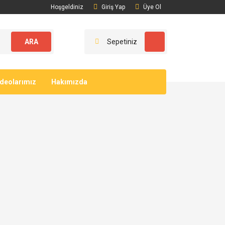
Hoşgeldiniz
Giriş Yap
Üye Ol
ARA
Sepetiniz
ideolarımız
Hakımızda