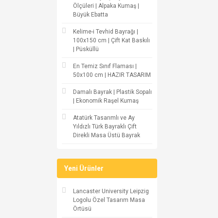
Ölçüleri | Alpaka Kumaş |
Büyük Ebatta
Kelime-i Tevhid Bayrağı |
100x150 cm | Çift Kat Baskılı
| Püsküllü
En Temiz Sınıf Flaması |
50x100 cm | HAZIR TASARIM
Damalı Bayrak | Plastik Sopalı
| Ekonomik Raşel Kumaş
Atatürk Tasarımlı ve Ay
Yıldızlı Türk Bayraklı Çift
Direkli Masa Üstü Bayrak
Yeni Ürünler
Lancaster University Leipzig
Logolu Özel Tasarım Masa
Örtüsü