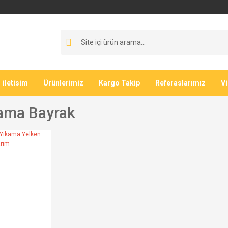
iletisim
Ürünlerimiz
Kargo Takip
Referaslarımız
V
ama Bayrak