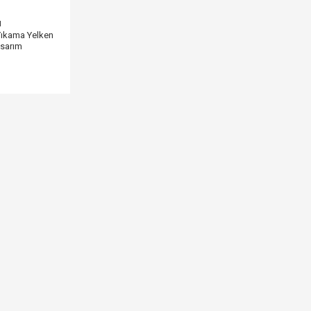
ı
Yıkama Yelken
asarım