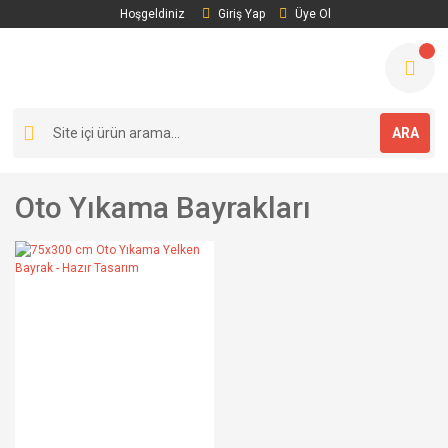
Hoşgeldiniz
Giriş Yap
Üye Ol
ARA
Oto Yıkama Bayrakları