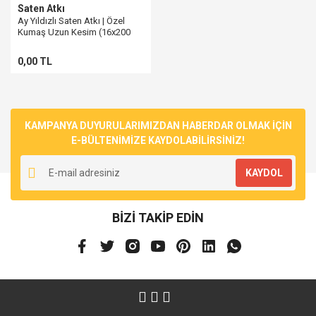
Saten Atkı
Ay Yıldızlı Saten Atkı | Özel
Kumaş Uzun Kesim (16x200
cm)
0,00 TL
KAMPANYA DUYURULARIMIZDAN HABERDAR OLMAK İÇİN
E-BÜLTENİMİZE KAYDOLABİLİRSİNİZ!
KAYDOL
BİZİ TAKİP EDİN