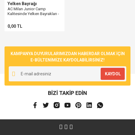
Yelken Bayrağı
AC Milan Junior Camp
Kalitesinde Yelken Bayrakları -
Spor Kulüpleri İçin
0,00 TL
KAMPANYA DUYURULARIMIZDAN HABERDAR OLMAK İÇİN
E-BÜLTENİMİZE KAYDOLABİLİRSİNİZ!
KAYDOL
BİZİ TAKİP EDİN