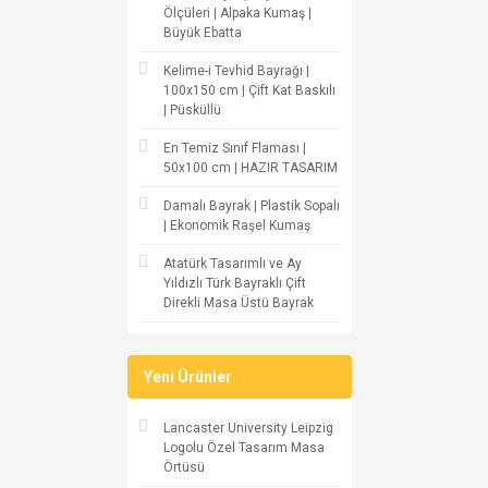
Ölçüleri | Alpaka Kumaş |
Büyük Ebatta
Kelime-i Tevhid Bayrağı |
100x150 cm | Çift Kat Baskılı
| Püsküllü
En Temiz Sınıf Flaması |
50x100 cm | HAZIR TASARIM
Damalı Bayrak | Plastik Sopalı
| Ekonomik Raşel Kumaş
Atatürk Tasarımlı ve Ay
Yıldızlı Türk Bayraklı Çift
Direkli Masa Üstü Bayrak
Yeni Ürünler
Lancaster University Leipzig
Logolu Özel Tasarım Masa
Örtüsü