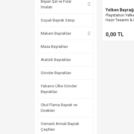
Bayan Şal ve Fular
İmalatı
Yelken Bayrağ
Playstation Yelke
Hazır Tasarım & E
Sopalı Bayrak Satışı
Pencere Bayrak
Makam Bayrakları
0,00 TL
Masa Bayrakları
Atatürk Bayrakları
Gönder Bayrakları
Yabancı Ülke Gönder
Bayrakları
Okul Flama Bayrak ve
Direkleri
Osmanlı Armalı Bayrak
Çeşitleri