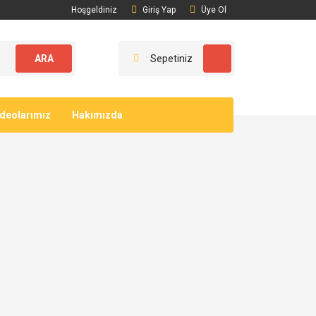
Hoşgeldiniz
Giriş Yap
Üye Ol
ARA
Sepetiniz
ideolarımız
Hakımızda