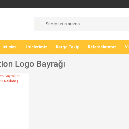
iletisim
Ürünlerimiz
Kargo Takip
Referaslarımız
V
tion Logo Bayrağı