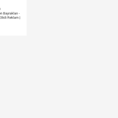
ı
n Bayrakları -
tkili Reklam |