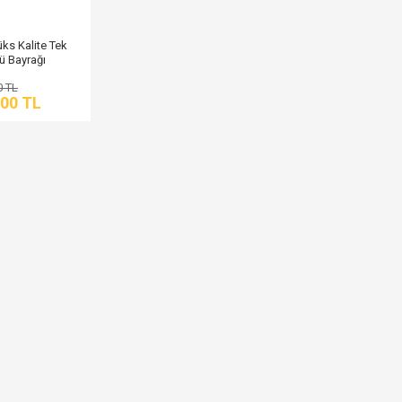
üks Kalite Tek
ü Bayrağı
0 TL
,00 TL