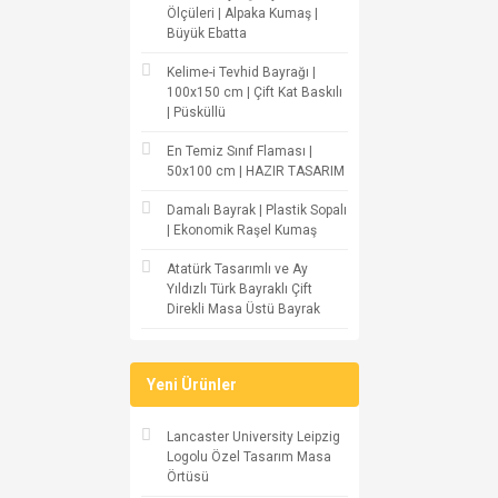
Ölçüleri | Alpaka Kumaş |
Büyük Ebatta
Kelime-i Tevhid Bayrağı |
100x150 cm | Çift Kat Baskılı
| Püsküllü
En Temiz Sınıf Flaması |
50x100 cm | HAZIR TASARIM
Damalı Bayrak | Plastik Sopalı
| Ekonomik Raşel Kumaş
Atatürk Tasarımlı ve Ay
Yıldızlı Türk Bayraklı Çift
Direkli Masa Üstü Bayrak
Yeni Ürünler
Lancaster University Leipzig
Logolu Özel Tasarım Masa
Örtüsü