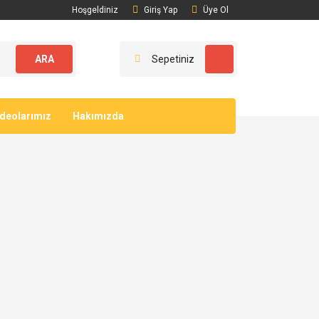
Hoşgeldiniz
Giriş Yap
Üye Ol
ARA
Sepetiniz
ideolarımız
Hakımızda