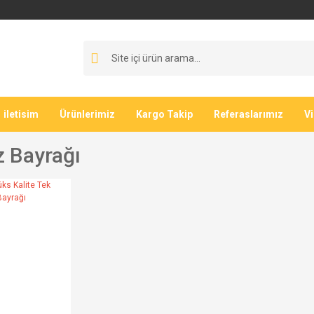
iletisim
Ürünlerimiz
Kargo Takip
Referaslarımız
V
z Bayrağı