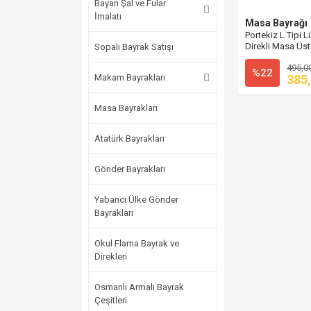
Bayan Şal ve Fular
İmalatı
Masa Bayrağı
Portekiz L Tipi L
Direkli Masa Üst
Sopalı Bayrak Satışı
495,0
%22
Makam Bayrakları
385
Masa Bayrakları
Atatürk Bayrakları
Gönder Bayrakları
Yabancı Ülke Gönder
Bayrakları
Okul Flama Bayrak ve
Direkleri
Osmanlı Armalı Bayrak
Çeşitleri