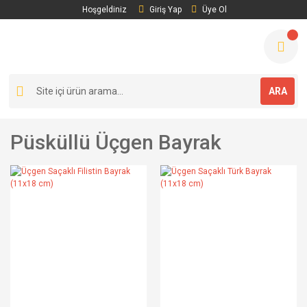
Hoşgeldiniz
Giriş Yap
Üye Ol
ARA
Püsküllü Üçgen Bayrak