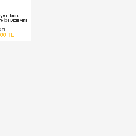
çgen Flama
 İpe Dizili Vinil
0 TL
,00 TL