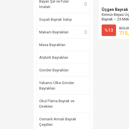
Bayan Şal ve Fular
İmalatı
Üçgen Bayrak
Kırmızı Beyaz Ü
Bayrak – 25 Metre
Sopalı Bayrak Satışı
Süsleme
825,0
%13
Makam Bayrakları
715
Masa Bayrakları
Atatürk Bayrakları
Gönder Bayrakları
Yabancı Ülke Gönder
Bayrakları
Okul Flama Bayrak ve
Direkleri
Osmanlı Armalı Bayrak
Çeşitleri