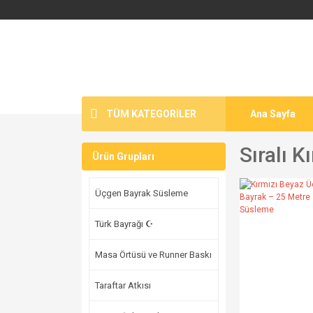
TÜM KATEGORİLER
Ana Sayfa
Sıralı 
Ürün Grupları
Üçgen Bayrak Süsleme
Türk Bayrağı ☪
Masa Örtüsü ve Runner Baskı
Taraftar Atkısı