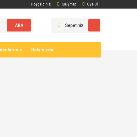
Hoşgeldiniz
Giriş Yap
Üye Ol
ARA
Sepetiniz
ideolarımız
Hakımızda