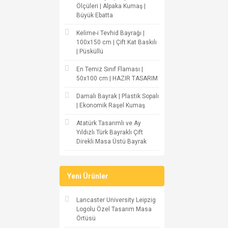
Ölçüleri | Alpaka Kumaş |
Büyük Ebatta
Kelime-i Tevhid Bayrağı |
100x150 cm | Çift Kat Baskılı
| Püsküllü
En Temiz Sınıf Flaması |
50x100 cm | HAZIR TASARIM
Damalı Bayrak | Plastik Sopalı
| Ekonomik Raşel Kumaş
Atatürk Tasarımlı ve Ay
Yıldızlı Türk Bayraklı Çift
Direkli Masa Üstü Bayrak
Yeni Ürünler
Lancaster University Leipzig
Logolu Özel Tasarım Masa
Örtüsü