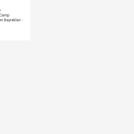
ı
r Camp
n Bayrakları -
in