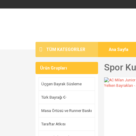
TÜM KATEGORİLER
Ana Sayfa
Spor Ku
Ürün Grupları
Üçgen Bayrak Süsleme
Türk Bayrağı ☪
Masa Örtüsü ve Runner Baskı
Taraftar Atkısı