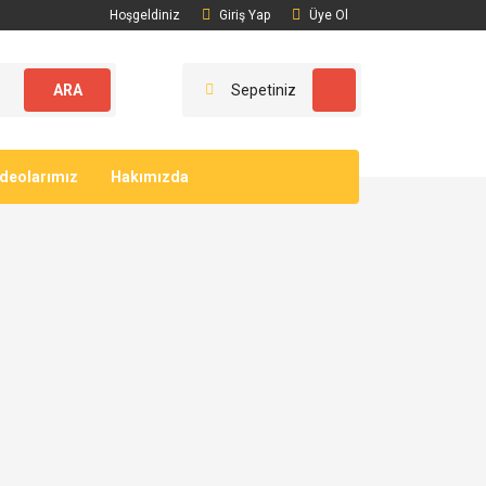
Hoşgeldiniz
Giriş Yap
Üye Ol
ARA
Sepetiniz
ideolarımız
Hakımızda