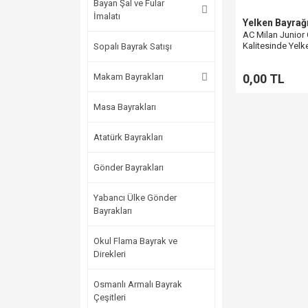
Bayan Şal ve Fular
İmalatı
Yelken Bayrağ
AC Milan Junio
Kalitesinde Yelke
Sopalı Bayrak Satışı
Spor Kulüpleri İç
Makam Bayrakları
0,00 TL
Masa Bayrakları
Atatürk Bayrakları
Gönder Bayrakları
Yabancı Ülke Gönder
Bayrakları
Okul Flama Bayrak ve
Direkleri
Osmanlı Armalı Bayrak
Çeşitleri