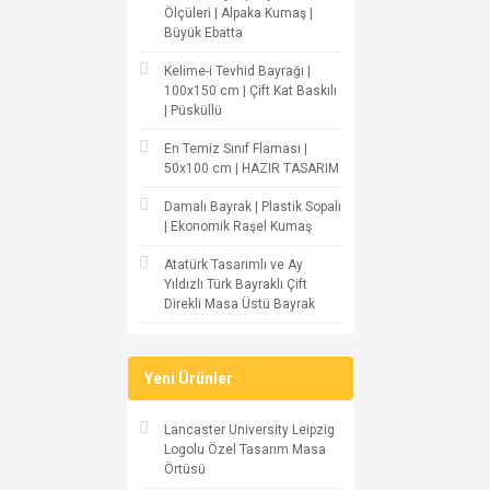
Ölçüleri | Alpaka Kumaş |
Büyük Ebatta
Kelime-i Tevhid Bayrağı |
100x150 cm | Çift Kat Baskılı
| Püsküllü
En Temiz Sınıf Flaması |
50x100 cm | HAZIR TASARIM
Damalı Bayrak | Plastik Sopalı
| Ekonomik Raşel Kumaş
Atatürk Tasarımlı ve Ay
Yıldızlı Türk Bayraklı Çift
Direkli Masa Üstü Bayrak
Yeni Ürünler
Lancaster University Leipzig
Logolu Özel Tasarım Masa
Örtüsü