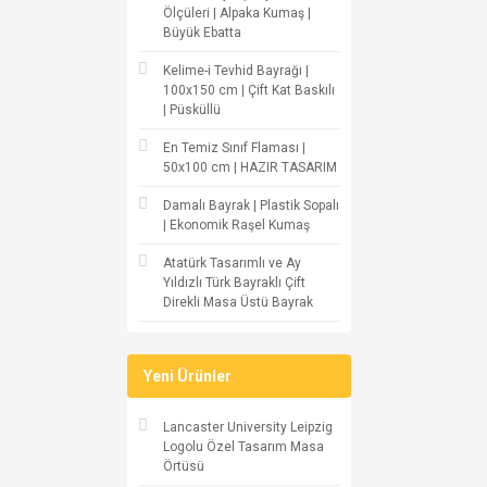
Ölçüleri | Alpaka Kumaş |
Büyük Ebatta
Kelime-i Tevhid Bayrağı |
100x150 cm | Çift Kat Baskılı
| Püsküllü
En Temiz Sınıf Flaması |
50x100 cm | HAZIR TASARIM
Damalı Bayrak | Plastik Sopalı
| Ekonomik Raşel Kumaş
Atatürk Tasarımlı ve Ay
Yıldızlı Türk Bayraklı Çift
Direkli Masa Üstü Bayrak
Yeni Ürünler
Lancaster University Leipzig
Logolu Özel Tasarım Masa
Örtüsü