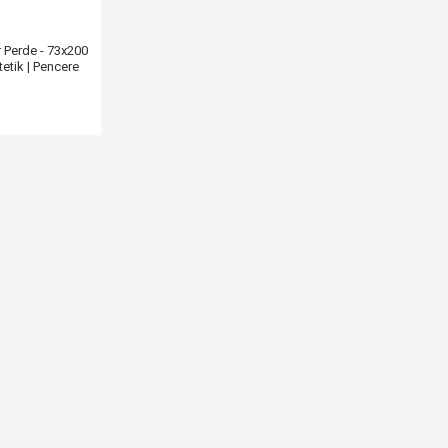
r Perde - 73x200
tetik | Pencere
L