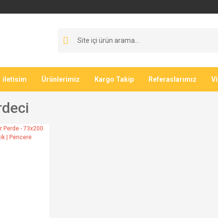
iletisim
Ürünlerimiz
Kargo Takip
Referaslarımız
V
rdeci