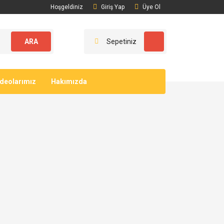
Hoşgeldiniz
Giriş Yap
Üye Ol
ARA
Sepetiniz
ideolarımız
Hakımızda