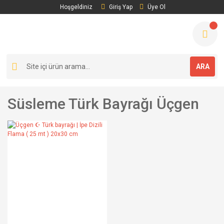
Hoşgeldiniz
Giriş Yap
Üye Ol
ARA
Süsleme Türk Bayrağı Üçgen