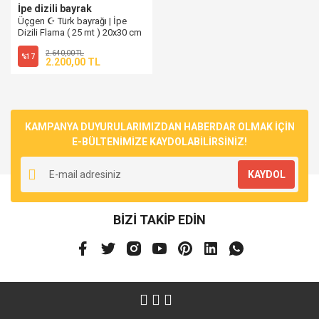
İpe dizili bayrak
Üçgen ☪ Türk bayrağı | İpe
Dizili Flama ( 25 mt ) 20x30 cm
2.640,00 TL
%17
2.200,00 TL
KAMPANYA DUYURULARIMIZDAN HABERDAR OLMAK İÇİN
E-BÜLTENİMİZE KAYDOLABİLİRSİNİZ!
KAYDOL
BİZİ TAKİP EDİN