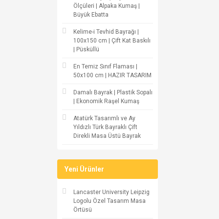
Ölçüleri | Alpaka Kumaş |
Büyük Ebatta
Kelime-i Tevhid Bayrağı |
100x150 cm | Çift Kat Baskılı
| Püsküllü
En Temiz Sınıf Flaması |
50x100 cm | HAZIR TASARIM
Damalı Bayrak | Plastik Sopalı
| Ekonomik Raşel Kumaş
Atatürk Tasarımlı ve Ay
Yıldızlı Türk Bayraklı Çift
Direkli Masa Üstü Bayrak
Yeni Ürünler
Lancaster University Leipzig
Logolu Özel Tasarım Masa
Örtüsü