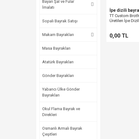
Bayan Şal ve Fular
İmalatı
İpe dizili bayr
TT Custom Broth
Üretilen İpe Dizi
Sopalı Bayrak Satışı
Üçgen Bayrak
Makam Bayrakları
0,00 TL
Masa Bayrakları
Atatürk Bayrakları
Gönder Bayrakları
Yabancı Ülke Gönder
Bayrakları
Okul Flama Bayrak ve
Direkleri
Osmanlı Armalı Bayrak
Çeşitleri