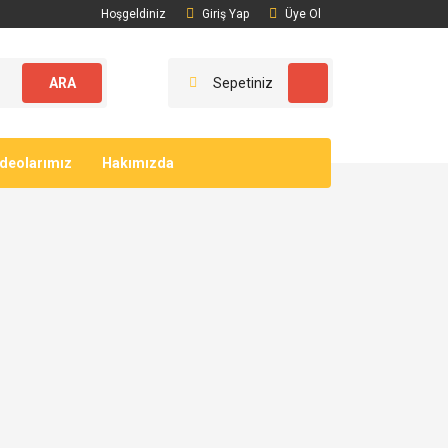
Hoşgeldiniz
Giriş Yap
Üye Ol
ARA
Sepetiniz
ideolarımız
Hakımızda