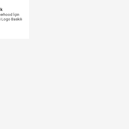
ak
erhood İçin
li Logo Baskılı