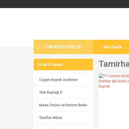
TÜM KATEGORİLER
Ana Sayfa
Tamirha
Ürün Grupları
Üçgen Bayrak Süsleme
Türk Bayrağı ☪
Masa Örtüsü ve Runner Baskı
Taraftar Atkısı