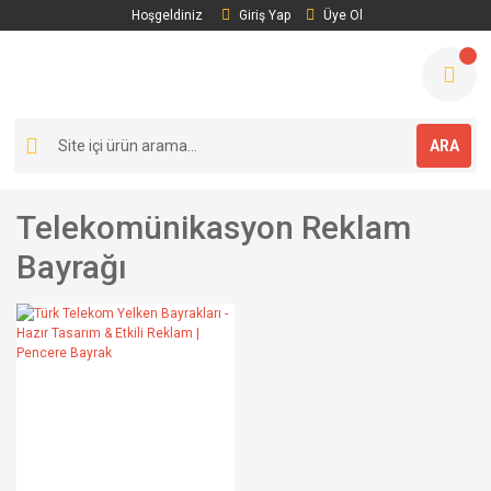
Hoşgeldiniz
Giriş Yap
Üye Ol
ARA
Telekomünikasyon Reklam
Bayrağı