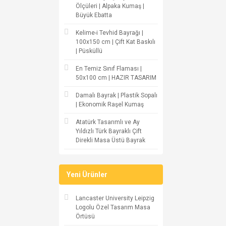
Ölçüleri | Alpaka Kumaş |
Büyük Ebatta
Kelime-i Tevhid Bayrağı |
100x150 cm | Çift Kat Baskılı
| Püsküllü
En Temiz Sınıf Flaması |
50x100 cm | HAZIR TASARIM
Damalı Bayrak | Plastik Sopalı
| Ekonomik Raşel Kumaş
Atatürk Tasarımlı ve Ay
Yıldızlı Türk Bayraklı Çift
Direkli Masa Üstü Bayrak
Yeni Ürünler
Lancaster University Leipzig
Logolu Özel Tasarım Masa
Örtüsü