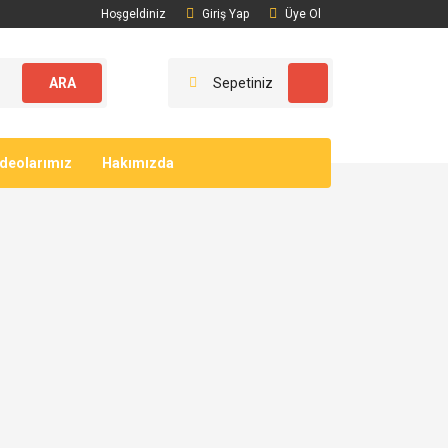
Hoşgeldiniz
Giriş Yap
Üye Ol
ARA
Sepetiniz
ideolarımız
Hakımızda