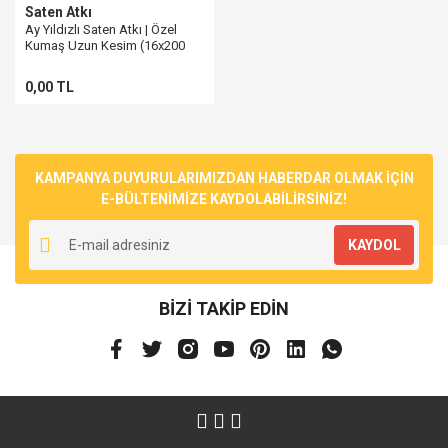
Saten Atkı
Ay Yıldızlı Saten Atkı | Özel
Kumaş Uzun Kesim (16x200
cm)
0,00 TL
KAMPANYA DUYURULARIMIZDAN HABERDAR OLMAK İÇİN
E-BÜLTENİMİZE KAYDOLABİLİRSİNİZ!
KAYDOL
BİZİ TAKİP EDİN