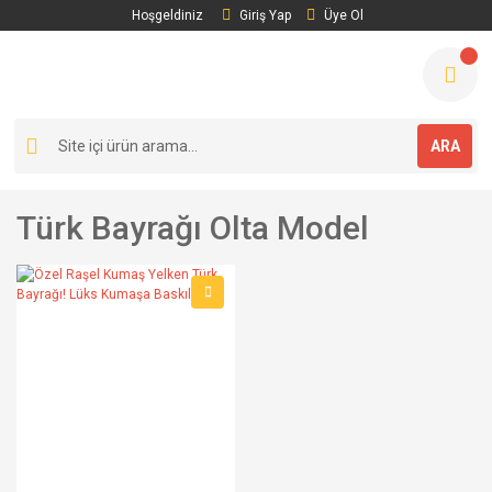
Hoşgeldiniz
Giriş Yap
Üye Ol
ARA
Türk Bayrağı Olta Model