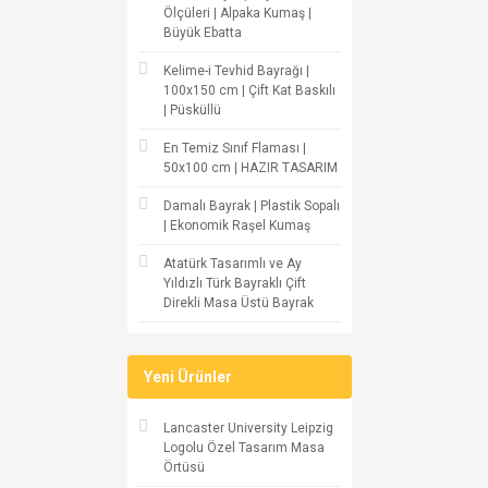
Ölçüleri | Alpaka Kumaş |
Büyük Ebatta
Kelime-i Tevhid Bayrağı |
100x150 cm | Çift Kat Baskılı
| Püsküllü
En Temiz Sınıf Flaması |
50x100 cm | HAZIR TASARIM
Damalı Bayrak | Plastik Sopalı
| Ekonomik Raşel Kumaş
Atatürk Tasarımlı ve Ay
Yıldızlı Türk Bayraklı Çift
Direkli Masa Üstü Bayrak
Yeni Ürünler
Lancaster University Leipzig
Logolu Özel Tasarım Masa
Örtüsü