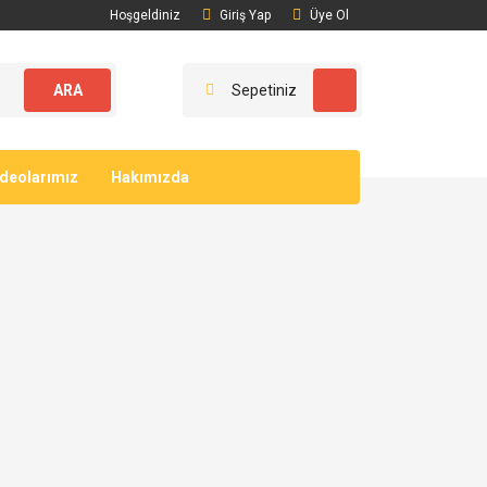
Hoşgeldiniz
Giriş Yap
Üye Ol
ARA
Sepetiniz
ideolarımız
Hakımızda