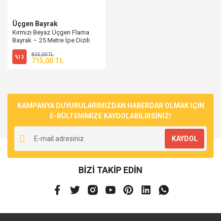
Üçgen Bayrak
Kırmızı Beyaz Üçgen Flama
Bayrak – 25 Metre İpe Dizili
Vinil Süsleme
825,00 TL
%13
715,00 TL
KAMPANYA DUYURULARIMIZDAN HABERDAR OLMAK İÇİN
E-BÜLTENİMİZE KAYDOLABİLİRSİNİZ!
KAYDOL
BİZİ TAKİP EDİN