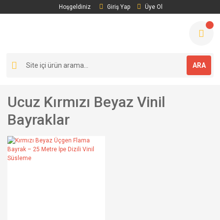
Hoşgeldiniz
Giriş Yap
Üye Ol
ARA
Ucuz Kırmızı Beyaz Vinil
Bayraklar