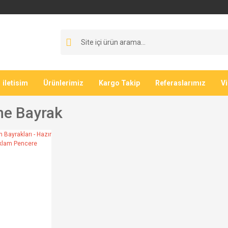
iletisim
Ürünlerimiz
Kargo Takip
Referaslarımız
V
ne Bayrak