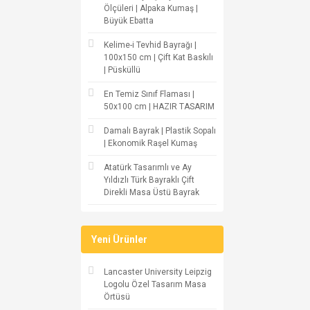
Ölçüleri | Alpaka Kumaş |
Büyük Ebatta
Kelime-i Tevhid Bayrağı |
100x150 cm | Çift Kat Baskılı
| Püsküllü
En Temiz Sınıf Flaması |
50x100 cm | HAZIR TASARIM
Damalı Bayrak | Plastik Sopalı
| Ekonomik Raşel Kumaş
Atatürk Tasarımlı ve Ay
Yıldızlı Türk Bayraklı Çift
Direkli Masa Üstü Bayrak
Yeni Ürünler
Lancaster University Leipzig
Logolu Özel Tasarım Masa
Örtüsü