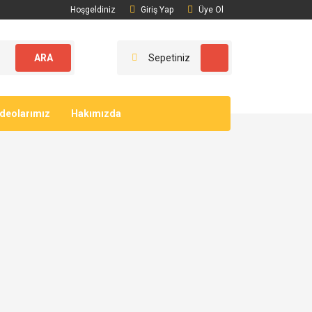
Hoşgeldiniz
Giriş Yap
Üye Ol
ARA
Sepetiniz
ideolarımız
Hakımızda