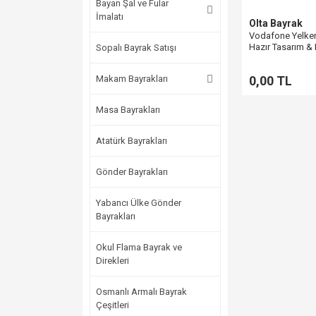
Bayan Şal ve Fular
İmalatı
Olta Bayrak
Vodafone Yelken 
Hazır Tasarım & 
Sopalı Bayrak Satışı
Pencere Bayrak
Makam Bayrakları
0,00 TL
Masa Bayrakları
Atatürk Bayrakları
Gönder Bayrakları
Yabancı Ülke Gönder
Bayrakları
Okul Flama Bayrak ve
Direkleri
Osmanlı Armalı Bayrak
Çeşitleri