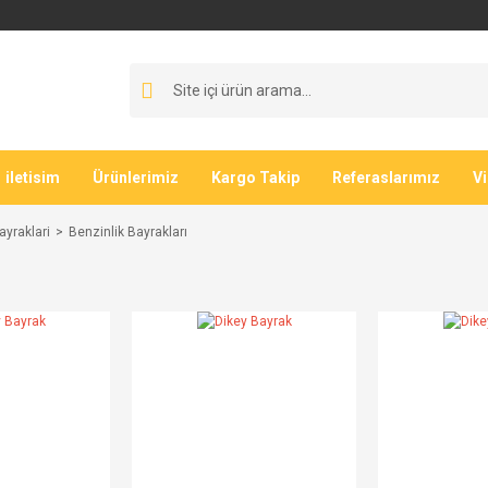
iletisim
Ürünlerimiz
Kargo Takip
Referaslarımız
V
yraklari
Benzinlik Bayrakları