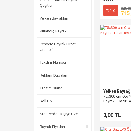
Çeşitleri
825,0
%13
715
Yelken Bayrakları
Kırlangıç Bayrak
Pencere Bayrak Fırsat
Ürünleri
Takdim Flaması
Reklam Dubaları
Tanıtım Standı
Yelken Bayrağ
75x300 cm Oto 
Roll Up
Bayrak - Hazır T
Stor Perde - Kişiye Özel
0,00 TL
Bayrak Fiyatları