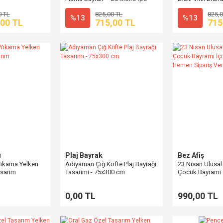
Dizili Vinil Süsleme
0 TL
825,00 TL
825,0
%13
%13
,00 TL
715,00 TL
715
ı
Plaj Bayrak
Bez Afiş
Yıkama Yelken
Adıyaman Çiğ Köfte Plaj Bayrağı
23 Nisan Ulusal
asarım
Tasarımı - 75x300 cm
Çocuk Bayramı İ
Hemen Sipariş 
0,00 TL
990,00 TL