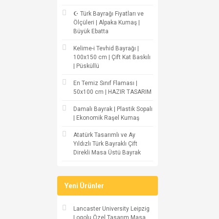
☪ Türk Bayrağı Fiyatları ve
Ölçüleri | Alpaka Kumaş |
Büyük Ebatta
Kelime-i Tevhid Bayrağı |
100x150 cm | Çift Kat Baskılı
| Püsküllü
En Temiz Sınıf Flaması |
50x100 cm | HAZIR TASARIM
Damalı Bayrak | Plastik Sopalı
| Ekonomik Raşel Kumaş
Atatürk Tasarımlı ve Ay
Yıldızlı Türk Bayraklı Çift
Direkli Masa Üstü Bayrak
Yeni Ürünler
Lancaster University Leipzig
Logolu Özel Tasarım Masa