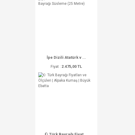
İpe Dizili Atatürk v ...
Fiyat :
2.475,00 TL
☪ Türk Bayrağı Fiyat ...