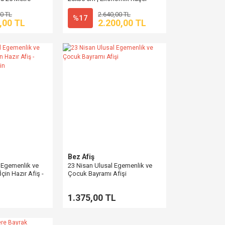
Kumaş
0 TL
2.640,00 TL
%17
,00 TL
2.200,00 TL
Bez Afiş
 Egemenlik ve
23 Nisan Ulusal Egemenlik ve
çin Hazır Afiş -
Çocuk Bayramı Afişi
Verin
1.375,00 TL